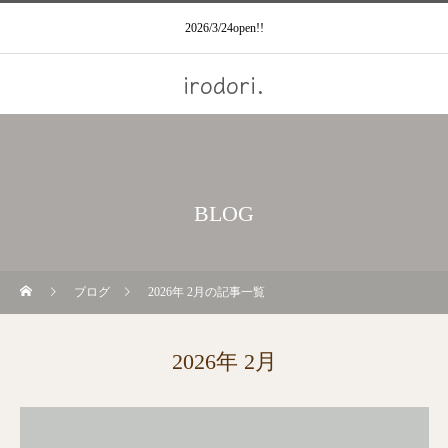
2026/3/24open!!
irodori.
BLOG
ブログ
2026年 2月の記事一覧
2026年 2月