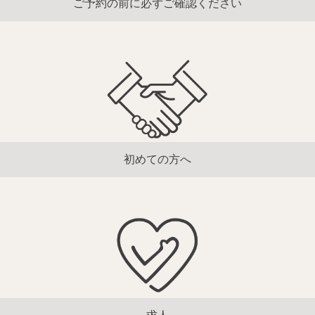
ご予約の前に必ずご確認ください
初めての方へ