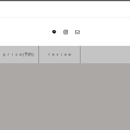
ｐｒｉｃｅ(予約)
ｒｅｖｉｅｗ