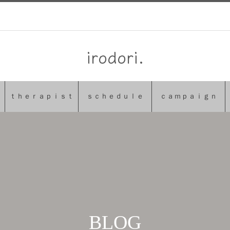
irodori.
ｔｈｅｒａｐｉｓｔ
ｓｃｈｅｄｕｌｅ
ｃａｍｐａｉｇｎ
BLOG