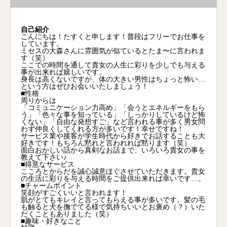
自己紹介
こんにちは！たすくと申します！普段はフリーでお仕事を
しています。
ミセスの大森さんに雰囲気が似ているとたま〜に言われま
す（笑）
ここでの時間を通して貴女の人生に彩りを少しでも与える
事が出来れば嬉しいです。
身長は高くないですが、体の大きい男性はちょっと怖い…
という方はぜひお会いいたしましょう！
■性格
周りからは
「コミュニケーション力高め」「会うとエネルギーをもら
う」「色々な事を知っている」「しっかりしているけど怖
くない」「自由な発想すご」など言われる事が多く男女問
わず仲良くしてくれる方が多いです！幸せですね！
サービス業や接客が学生時代から好きでお話することも大
好きです！もちろん黙れと言われれば黙ります（笑）
面白おかしい話から真剣なお話まで、いろいろ貴女の事を
教えて下さい♪
■得意なサービス
こころとからだを誠心誠意ほぐさせていただきます。貴女
の生活に彩りを与える時間をご提供出来れば幸いです…。
■チャームポイント
笑顔がすごくいいと言われます！
肌がとてもキレイと言ってもらえる事が多いです。髪の毛
も触ると犬を撫でてる様で気持ちいいとお褒め（？）いた
だくこともありました（笑）
■趣味・好きなこと