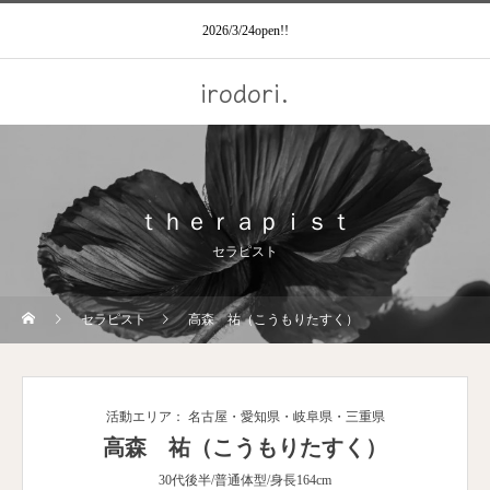
2026/3/24open!!
irodori.
ｔｈｅｒａｐｉｓｔ
セラピスト
セラピスト
高森 祐（こうもりたすく）
活動エリア： 名古屋・愛知県・岐阜県・三重県
高森 祐（こうもりたすく）
30代後半/普通体型/身長164cm