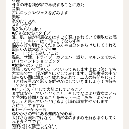
料理
外食の味を我が家で再現することに必死
音楽
古いロックやジャスを好みます
美容
爪のお手入れ
スキンケア
週2.3のジム通い
■好きな女性のタイプ
髪、肌、歯が綺麗な方はすごく努力されていて素敵だと感
じます。キレイは１日にしてならず🫶
悩みを打ち明けてくださる方や自分をさらけだしてくれる
面白い方は大好きです❤️
■デートでしてみたいこと
温泉、サ活、ドライブ、カフェバー巡り、マルシェでのん
びりウインドショッピング
■女性へのメッセージ
緊張しないで下さい。っていってもしますよね（笑）でも
大丈夫です！僕が解きほぐしてみせます。日常生活の中で
知らない間に溜まった疲れを忘れて、二人の時間をじっく
りと積み重ねて彩りを鮮やかにしていきましょう！お待ち
しております！
■セラピストとして大切にしていること
まずは安心していただくこと、そしてなにより貴女にとっ
て特別な時間となることをモットーに「ああ、よかった
な…」と思っていただけるよう誠心誠意甘やかします
お待ちしてますね！
■オーナーから一言
穏やかさの中にある知的な安心感。
大げさな演出ではなく、自然体のまま心を解きほぐしてく
れるタイプです。
知的だけど堅苦しくない。