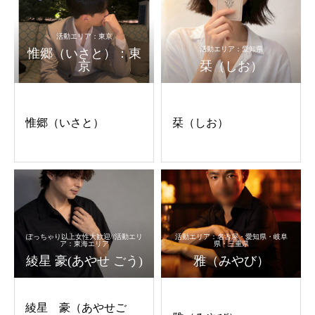
活動エリア：東京
活動エリア：愛知県
惟郷（いさと）：東
京
栞（しお）
惟郷（いさと）
栞（しお）
ぽっちゃり以上女性大歓迎//活動エリ
活動エリア：名古屋・愛知県・岐阜
ア：東海エリア
県・三重県
綾星 豪(あやせ ごう)
雅（みやび）
綾星 豪（あやせご