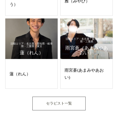
雅（みやび）
う）
活動エリア：名古屋・愛知県・岐阜
県・三重県
活動エリア：名古屋・愛知県・岐阜
県・三重県・東京
雨宮蒼（あまみやあ
蓮（れん）
おい）
雨宮蒼(あまみやあお
蓮（れん）
い)
セラピスト一覧